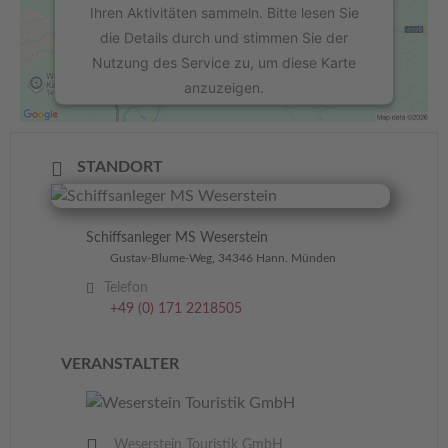
Ihren Aktivitäten sammeln. Bitte lesen Sie
die Details durch und stimmen Sie der
Nutzung des Service zu, um diese Karte
anzuzeigen.
Mehr Informationen
STANDORT
Akzeptieren
powered by
Usercentrics Consent
Schiffsanleger MS Weserstein
Management Platform
&
eRecht24
Gustav-Blume-Weg, 34346 Hann. Münden
Telefon
+49 (0) 171 2218505
VERANSTALTER
Weserstein Touristik GmbH