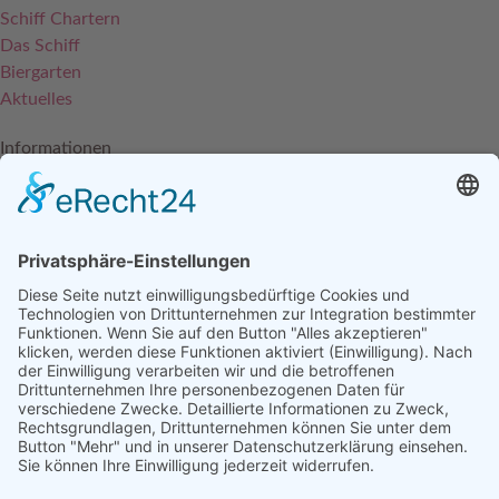
Schiff Chartern
Das Schiff
Biergarten
Aktuelles
Informationen
Häufige Fragen - FAQ
Kontakt
Impressum
Datenschutzerklärung
AGBs
Widerrufsrecht
Unsere Partner
Jobs
Social Media
Förderhinweis: