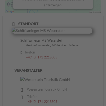
anzuzeigen.
Mehr Informationen
STANDORT
Akzeptieren
powered by
Usercentrics Consent
Schiffsanleger MS Weserstein
Management Platform
&
eRecht24
Gustav-Blume-Weg, 34346 Hann. Münden
Telefon
+49 (0) 171 2218505
VERANSTALTER
Weserstein Touristik GmbH
Telefon
+49 (0) 171 2218505