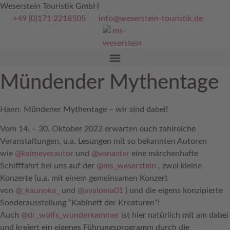
Zum
Weserstein Touristik GmbH
Inhalt
+49 (0)171 2218505
info@weserstein-touristik.de
springen
Mündender Mythentage
Hann. Mündener Mythentage – wir sind dabei!
Vom 14. – 30. Oktober 2022 erwarten euch zahlreiche
Veranstaltungen, u.a. Lesungen mit so bekannten Autoren
wie
@kaimeyerautor
und
@vonaster
eine märchenhafte
Schifffahrt bei uns auf der
@ms_weserstein
, zwei kleine
Konzerte (u.a. mit einem gemeinsamen Konzert
von
@_kaunoka_
und
@avalonia01
) und die eigens konzipierte
Sonderausstellung “Kabinett der Kreaturen”!
Auch
@dr_wolfs_wunderkammer
ist hier natürlich mit am dabei
und kreiert ein eigenes Führungsprogramm durch die