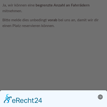
Ja, wir können eine
begrenzte Anzahl an Fahrrädern
mitnehmen.
Bitte melde dies unbedingt
vorab
bei uns an, damit wir dir
einen Platz reservieren können.